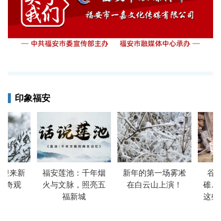
印象福安
迎来新
福安莲池：千年烟
新年的第一场雾凇
谷砻
雪奇观
火与文脉，照亮五
在白云山上演！
碓…
福新城
这些