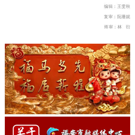
编辑：王雯秋
复审：阮珊妮
终审：林 衍