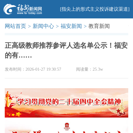
[指尖上的形式主义投诉建议渠道]
网站首页
>
新闻中心
>
福安新闻
>
教育新闻
首页
新闻
社会
民生
法治
产业
教育
科普
旅游
文化
美食
办事
廉政
印象
正高级教师推荐参评人选名单公示！福安
的有……
发布时间：2026-01-27 19:30:57
阅读量：25.3w