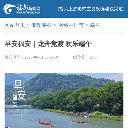
[指尖上的形式主义投诉建议渠道]
网站首页
>
专题专栏
>
网络中国节
>
端午
首页
新闻
社会
民生
法治
产业
教育
科普
旅游
文化
美食
办事
廉政
印象
早安福安｜龙舟竞渡 欢乐端午
发布时间：2025-06-01 06:03:37
阅读量：3.9w