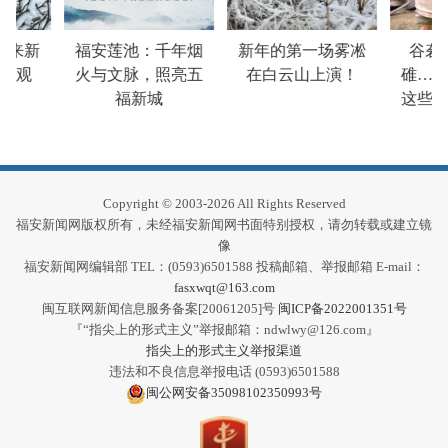
迎来新
福安莲池：千年烟
新年的第一场雾凇
谷砻
奇观
火与文脉，照亮五
在白云山上演！
碓……
福新城
这些老
印
Copyright © 2003-2026 All Rights Reserved
福安新闻网版权所有，未经福安新闻网书面特别授权，请勿转载或建立镜
像
福安新闻网编辑部 TEL：(0593)6501588 投稿邮箱、举报邮箱 E-mail：
fasxwqt@163.com
闽互联网新闻信息服务备案[20061205]号
闽ICP备2022001351号
『“指尖上的形式主义”举报邮箱：ndwlwy@126.com』
指尖上的形式主义举报渠道
违法和不良信息举报电话 (0593)6501588
闽公网安备35098102350993号