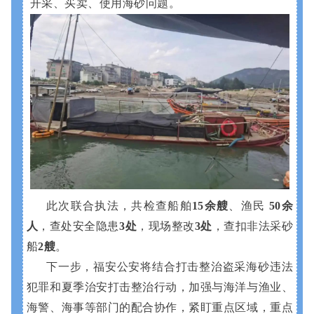
开采、买卖、使用海砂问题。
此次联合执法，共检查船舶
15余艘
、渔民
50余
人
，查处安全隐患
3处
，现场整改
3处
，查扣非法采砂
船
2艘
。
下一步，福安公安将结合打击整治盗采海砂违法
犯罪和夏季治安打击整治行动，加强与海洋与渔业、
海警、海事等部门的配合协作，紧盯重点区域，重点