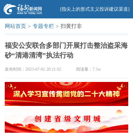
[指尖上的形式主义投诉建议渠道]
网站首页
>
专题专栏
>
扫黄打非
首页
新闻
社会
民生
法治
产业
教育
科普
旅游
文化
美食
办事
廉政
印象
福安公安联合多部门开展打击整治盗采海
砂“清港清湾”执法行动
发布时间：2023-07-01 20:21:02
阅读量：7.5w