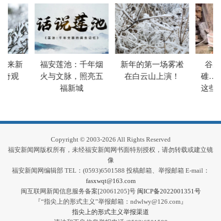
迎来新
福安莲池：千年烟
新年的第一场雾凇
谷砻
奇观
火与文脉，照亮五
在白云山上演！
碓……
福新城
这些老
印
Copyright © 2003-2026 All Rights Reserved
福安新闻网版权所有，未经福安新闻网书面特别授权，请勿转载或建立镜
像
福安新闻网编辑部 TEL：(0593)6501588 投稿邮箱、举报邮箱 E-mail：
fasxwqt@163.com
闽互联网新闻信息服务备案[20061205]号
闽ICP备2022001351号
『“指尖上的形式主义”举报邮箱：ndwlwy@126.com』
指尖上的形式主义举报渠道