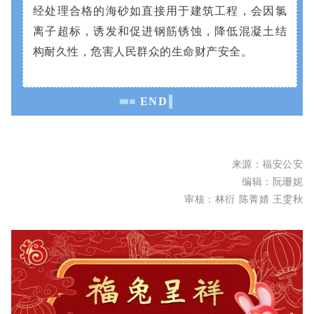
经处理合格的海砂如直接用于建筑工程，会因氯
离子超标，诱发和促进钢筋锈蚀，降低混凝土结
构耐久性，危害人民群众的生命财产安全。
END
来源：福安公安
编辑：
阮珊妮
审核：林衍
陈菁
婧
王雯秋