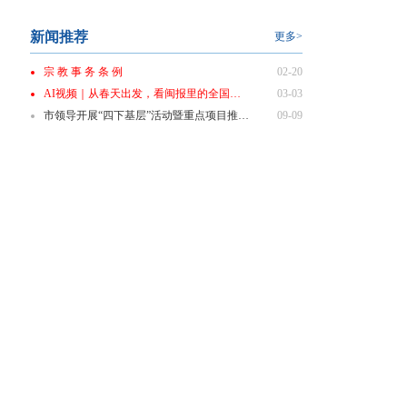
新闻推荐
更多>
宗 教 事 务 条 例
02-20
AI视频｜从春天出发，看闽报里的全国两会
03-03
市领导开展“四下基层”活动暨重点项目推进会商会
09-09