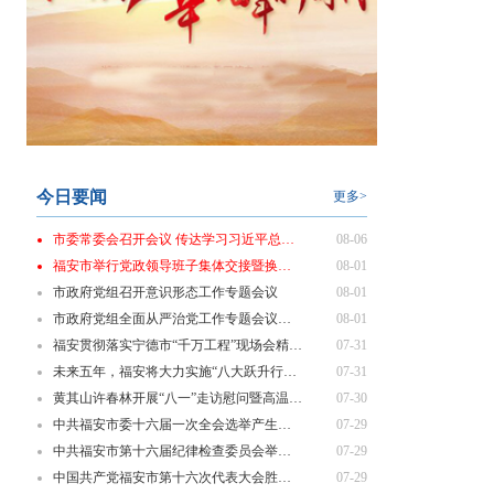
今日要闻
更多>
市委常委会召开会议 传达学习习近平总书记近期重要讲话精神
08-06
福安市举行党政领导班子集体交接暨换届履新“第一课”
08-01
市政府党组召开意识形态工作专题会议
08-01
市政府党组全面从严治党工作专题会议召开
08-01
福安贯彻落实宁德市“千万工程”现场会精神 部署乡村振兴重点工作
07-31
未来五年，福安将大力实施“八大跃升行动”！
07-31
黄其山许春林开展“八一”走访慰问暨高温一线劳动者慰问活动
07-30
中共福安市委十六届一次全会选举产生新一届市委领导班子
07-29
中共福安市第十六届纪律检查委员会举行第一次全体会议
07-29
中国共产党福安市第十六次代表大会胜利闭幕
07-29