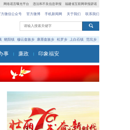
网络谣言曝光平台
违法和不良信息举报
福建省互联网举报辟谣
官方微信公众号
官方微博
手机新闻网
关于我们
联系我们
镇
晓阳镇
穆云畲族乡
康厝畲族乡
松罗乡
上白石镇
范坑乡
办事
廉政
印象福安