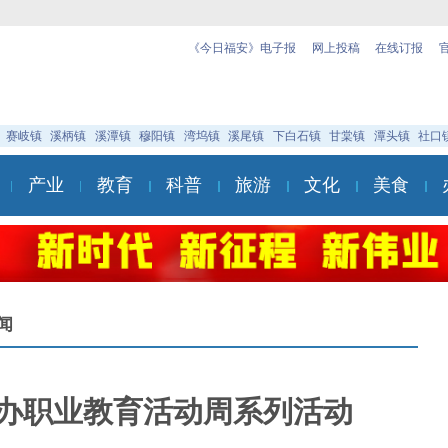
《今日福安》电子报
网上投稿
在线订报
赛岐镇
溪柄镇
溪潭镇
穆阳镇
湾坞镇
溪尾镇
下白石镇
甘棠镇
潭头镇
社口
产业
教育
科普
旅游
文化
美食
闻
办职业教育活动周系列活动