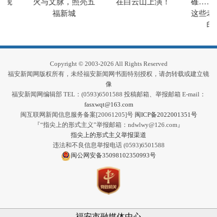
奇观
火与文脉，照亮五
在白云山上演！
碓……
福新城
这些老
印
Copyright © 2003-2026 All Rights Reserved
福安新闻网版权所有，未经福安新闻网书面特别授权，请勿转载或建立镜
像
福安新闻网编辑部 TEL：(0593)6501588 投稿邮箱、举报邮箱 E-mail：
fasxwqt@163.com
闽互联网新闻信息服务备案[20061205]号
闽ICP备2022001351号
『“指尖上的形式主义”举报邮箱：ndwlwy@126.com』
指尖上的形式主义举报渠道
违法和不良信息举报电话 (0593)6501588
闽公网安备35098102350993号
福安市融媒体中心