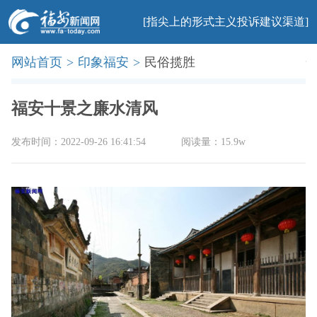
[指尖上的形式主义投诉建议渠道]
网站首页
>
印象福安
>
民俗揽胜
首页
新闻
社会
民生
法治
产业
教育
科普
旅游
文化
美食
办事
廉政
印象
福安十景之廉水清风
发布时间：2022-09-26 16:41:54
阅读量：15.9w