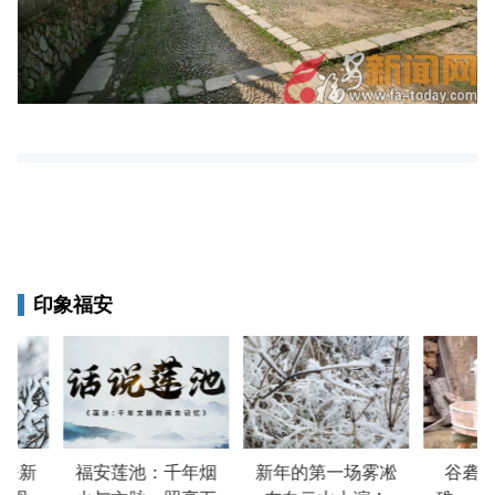
印象福安
来新
福安莲池：千年烟
新年的第一场雾凇
谷砻