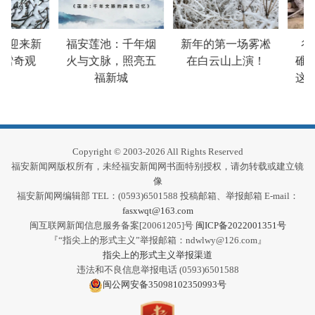
山迎来新
福安莲池：千年烟
新年的第一场雾凇
谷
雪奇观
火与文脉，照亮五
在白云山上演！
碓…
福新城
这些
Copyright © 2003-2026 All Rights Reserved
福安新闻网版权所有，未经福安新闻网书面特别授权，请勿转载或建立镜
像
福安新闻网编辑部 TEL：(0593)6501588 投稿邮箱、举报邮箱 E-mail：
fasxwqt@163.com
闽互联网新闻信息服务备案[20061205]号
闽ICP备2022001351号
『“指尖上的形式主义”举报邮箱：ndwlwy@126.com』
指尖上的形式主义举报渠道
违法和不良信息举报电话 (0593)6501588
闽公网安备35098102350993号