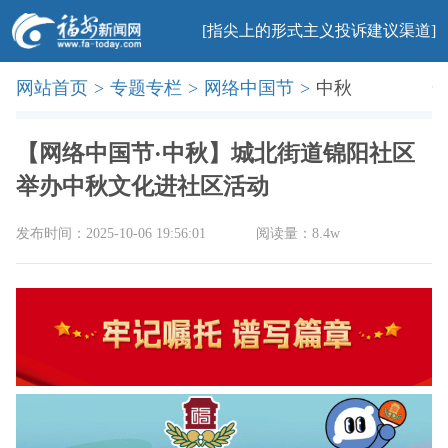
[指尖上的形式主义投诉建议渠道]
网站首页
>
专题专栏
>
网络中国节
>
中秋
首页
新闻
社会
民生
法治
产业
教育
科普
旅游
文化
美食
办事
廉政
印象
【网络中国节·中秋】城北街道锦阳社区
举办中秋文化进社区活动
发布时间：2025-10-06 19:56:01
阅读量：8.4w