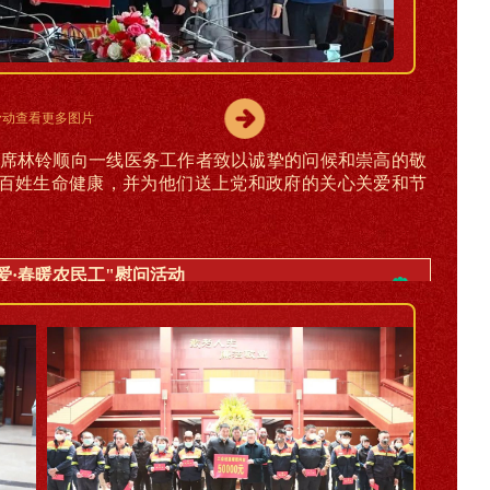
滑动查看更多图片
席林铃顺向一线医务工作者
致以诚挚的问候和崇高的敬
百姓生命健康，并为他们送上党和政府的关心关爱和节
爱·春暖农民工"慰问活动