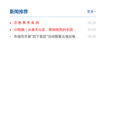
新闻推荐
更多>
宗 教 事 务 条 例
02-20
AI视频｜从春天出发，看闽报里的全国两会
03-03
市领导开展“四下基层”活动暨重点项目推进会商会
09-09