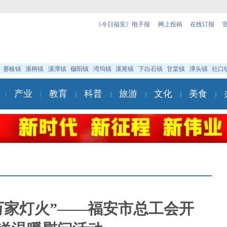
《今日福安》电子报
网上投稿
在线订报
赛岐镇
溪柄镇
溪潭镇
穆阳镇
湾坞镇
溪尾镇
下白石镇
甘棠镇
潭头镇
社口
产业
教育
科普
旅游
文化
美食
万家灯火”——福安市总工会开