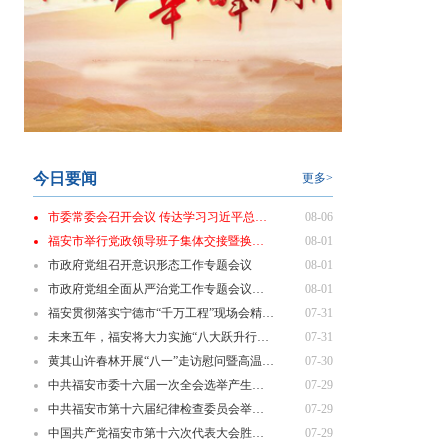
今日要闻
更多>
市委常委会召开会议 传达学习习近平总书记近期重要讲话精神
08-06
福安市举行党政领导班子集体交接暨换届履新“第一课”
08-01
市政府党组召开意识形态工作专题会议
08-01
市政府党组全面从严治党工作专题会议召开
08-01
福安贯彻落实宁德市“千万工程”现场会精神 部署乡村振兴重点工作
07-31
未来五年，福安将大力实施“八大跃升行动”！
07-31
黄其山许春林开展“八一”走访慰问暨高温一线劳动者慰问活动
07-30
中共福安市委十六届一次全会选举产生新一届市委领导班子
07-29
中共福安市第十六届纪律检查委员会举行第一次全体会议
07-29
中国共产党福安市第十六次代表大会胜利闭幕
07-29