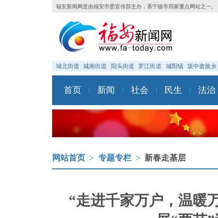
福安新闻网是由福安市委宣传部主办，系宁德市四家重点网站之一。
城北街道
城南街道
阳头街道
罗江街道
城阳镇
坂中畲族乡
首页
新闻
社会
民生
法治
网站首页
>
专题专栏
>
新春走基层
“走进千家万户，温暖