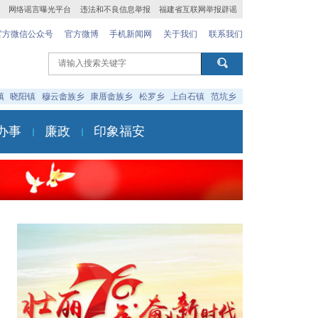
网络谣言曝光平台
违法和不良信息举报
福建省互联网举报辟谣
官方微信公众号
官方微博
手机新闻网
关于我们
联系我们
镇
晓阳镇
穆云畲族乡
康厝畲族乡
松罗乡
上白石镇
范坑乡
办事
廉政
印象福安