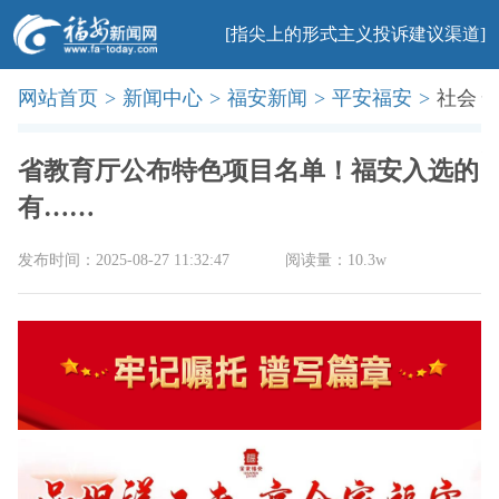
[指尖上的形式主义投诉建议渠道]
网站首页
>
新闻中心
>
福安新闻
>
平安福安
>
社会
首页
新闻
社会
民生
法治
产业
教育
科普
旅游
文化
美食
办事
廉政
印象
省教育厅公布特色项目名单！福安入选的
有……
发布时间：2025-08-27 11:32:47
阅读量：10.3w