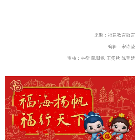
来源：福建教育微言
编辑：宋诗莹
阮珊妮
王雯秋 陈菁婧
审核：林衍