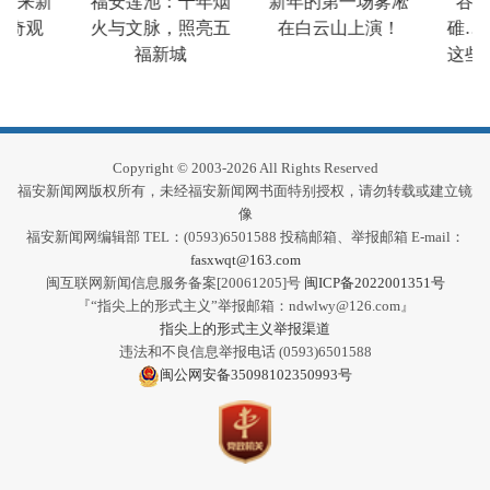
迎来新
福安莲池：千年烟
新年的第一场雾凇
谷砻
奇观
火与文脉，照亮五
在白云山上演！
碓…
福新城
这些
Copyright © 2003-2026 All Rights Reserved
福安新闻网版权所有，未经福安新闻网书面特别授权，请勿转载或建立镜
像
福安新闻网编辑部 TEL：(0593)6501588 投稿邮箱、举报邮箱 E-mail：
fasxwqt@163.com
闽互联网新闻信息服务备案[20061205]号
闽ICP备2022001351号
『“指尖上的形式主义”举报邮箱：ndwlwy@126.com』
指尖上的形式主义举报渠道
违法和不良信息举报电话 (0593)6501588
闽公网安备35098102350993号