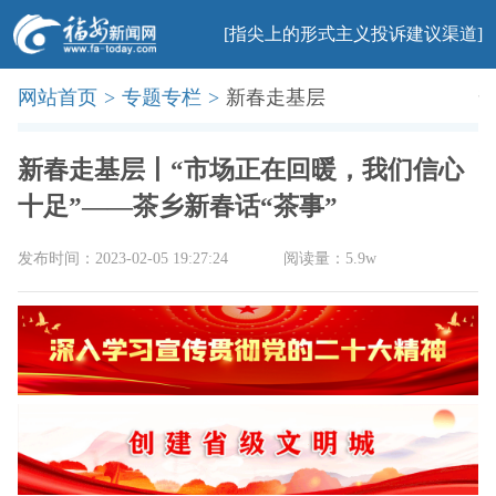
[指尖上的形式主义投诉建议渠道]
网站首页
>
专题专栏
>
新春走基层
首页
新闻
社会
民生
法治
产业
教育
科普
旅游
文化
美食
办事
廉政
印象
新春走基层丨“市场正在回暖，我们信心
十足”——茶乡新春话“茶事”
发布时间：2023-02-05 19:27:24
阅读量：5.9w