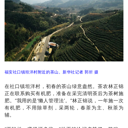
福安社口镇坦洋村附近的茶山。新华社记者 郭圻 摄
在社口镇坦洋村，初春的茶山绿意盎然。茶农林正锦
正在联系购买有机肥，准备在采完清明茶后为茶树施
肥。“我用的是‘懒人管理法’。”林正锦说，一年施一次
有机肥，不用除草剂，采两轮，春茶为主、秋茶为
辅。