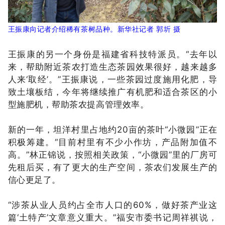
王振康向记者介绍稀有茶树品种。新华社记者 郭圻 摄
王振康的另一个身份是福建省科技特派员。“去年以
来，帮助附近茶农打造生态茶园效果很好，越来越多
人来‘取经’。”王振康说，一些茶园过度施用化肥，导
致土壤板结，今年将继续推广有机肥和适合茶区的小
型施肥机，帮助茶农提高管理效率。
新的一年，坦洋村里占地约20亩的茶叶“小微园”正在
积极筹建。“目前村里有不少小作坊，产品附加值不
高。”林正锦说，按照相关政策，“小微园”里的厂房可
先租后买，有了更大的生产空间，茶农们发展生产的
信心更足了。
“涉茶从业人员约占全市人口的60%，做好茶产业这
篇‘土特产’文章意义重大。”福安市委书记周祥祺说，