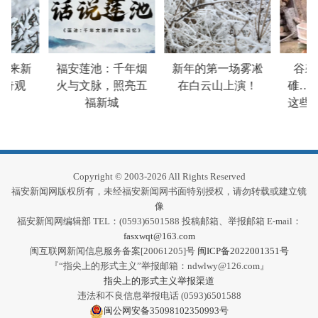
迎来新
福安莲池：千年烟
新年的第一场雾凇
谷砻
奇观
火与文脉，照亮五
在白云山上演！
碓……
福新城
这些老
印
Copyright © 2003-2026 All Rights Reserved
福安新闻网版权所有，未经福安新闻网书面特别授权，请勿转载或建立镜
像
福安新闻网编辑部 TEL：(0593)6501588 投稿邮箱、举报邮箱 E-mail：
fasxwqt@163.com
闽互联网新闻信息服务备案[20061205]号
闽ICP备2022001351号
『“指尖上的形式主义”举报邮箱：ndwlwy@126.com』
指尖上的形式主义举报渠道
违法和不良信息举报电话 (0593)6501588
闽公网安备35098102350993号