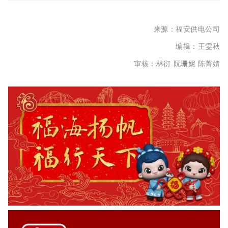
来源：福安供电公司
编辑：
王雯秋
审核：林衍
阮珊妮
陈菁
婧