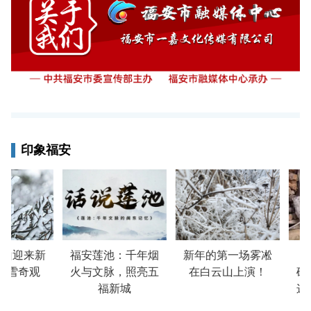
印象福安
山迎来新
福安莲池：千年烟
新年的第一场雾凇
谷
冰雪奇观
火与文脉，照亮五
在白云山上演！
碓
福新城
这