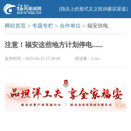
[指尖上的形式主义投诉建议渠道]
网站首页
>
专题专栏
>
合作单位
>
福安供电
首页
新闻
社会
民生
法治
产业
教育
科普
旅游
文化
美食
办事
廉政
印象
注意！福安这些地方计划停电......
发布时间：2025-04-25 17:49:08
阅读量：6.4w