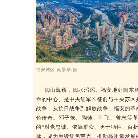
福安城区 吴景华
/摄
闽山巍巍，闽水滔滔。福安地处闽东
命的中心、是中央红军长征前与中央苏区
战争，从抗日战争到解放战争，福安的革
色传奇。邓子恢、陶铸、叶飞、曾志等
的“对党忠诚、依靠群众、勇于牺牲、百
脉，成为赓续红色荣光、推动高质量发展