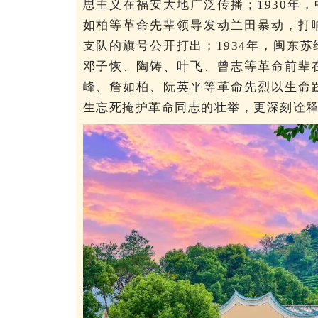
思主义在福安大地广泛传播；1930年，
如柏等革命先辈领导发动兰田暴动，打
支队的旗号公开打出；1934年，闽东
邓子恢、陶铸、叶飞、曾志等革命前辈
峰、詹如柏、阮英平等革命先烈以生命
生忘死掩护革命同志的壮举，更深刻诠