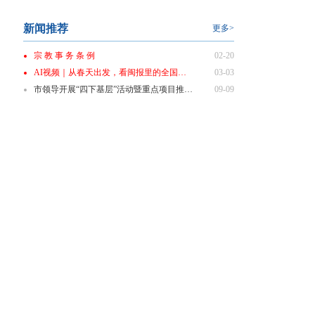
新闻推荐
更多>
宗 教 事 务 条 例
02-20
AI视频｜从春天出发，看闽报里的全国两会
03-03
市领导开展“四下基层”活动暨重点项目推进会商会
09-09