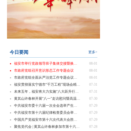
今日要闻
更多>
福安市举行党政领导班子集体交接暨换届履新“第一课”
08-01
市政府党组召开意识形态工作专题会议
08-01
市政府党组全面从严治党工作专题会议召开
08-01
福安贯彻落实宁德市“千万工程”现场会精神 部署乡村振兴重点工作
07-31
未来五年，福安将大力实施“八大跃升行动”！
07-31
黄其山许春林开展“八一”走访慰问暨高温一线劳动者慰问活动
07-30
中共福安市委十六届一次全会选举产生新一届市委领导班子
07-29
中共福安市第十六届纪律检查委员会举行第一次全体会议
07-29
中国共产党福安市第十六次代表大会胜利闭幕
07-29
聚焦党代会 | 黄其山许春林参加市第十六次党代会代表团分组讨论
07-28