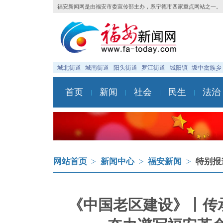
福安新闻网是由福安市委宣传部主办，系宁德市四家重点网站之一。
城北街道
城南街道
阳头街道
罗江街道
城阳镇
坂中畲族乡
首页
新闻
社会
民生
法治
网站首页
>
新闻中心
>
福安新闻
>
特别报
《中国老区建设》丨传