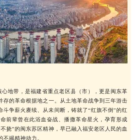
核心地带，是福建省重点老区县（市），更是闽东革
并存的革命根据地之一。从土地革命战争到三年游击
命斗争薪火赓续、从未间断，铸就了“红旗不倒”的红
革命前辈曾在此浴血奋战、播撒革命星火，孕育形成
折不挠”的闽东苏区精神，早已融入福安老区人民的血
的不竭精神动力。