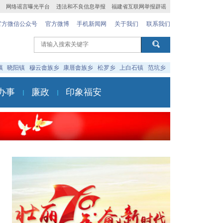
网络谣言曝光平台
违法和不良信息举报
福建省互联网举报辟谣
官方微信公众号
官方微博
手机新闻网
关于我们
联系我们
镇
晓阳镇
穆云畲族乡
康厝畲族乡
松罗乡
上白石镇
范坑乡
办事
廉政
印象福安