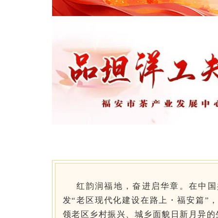
红韵润福地，奋进启华章。在中国
发“老区现代化建设在路上・福安篇”
领老区乡村振兴、城乡面貌日新月异的