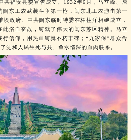
中共福安县委宣告成立。1932年9月，马立峰、詹
响闽东工农武装斗争第一枪，闽东北工农游击第一
苏维埃政府、中共闽东临时特委在柏柱洋相继成立，
在此浴血奋战，铸就了伟大的闽东苏区精神。马立
践行信仰，用热血铸就不朽丰碑；“九家保”群众舍
释了党和人民生死与共、鱼水情深的血肉联系。