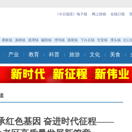
《今日福安》电子报
网上投稿
在线订报
赛岐镇
溪柄镇
溪潭镇
穆阳镇
湾坞镇
溪尾镇
下白石镇
甘棠镇
潭头镇
社口
产业
教育
科普
旅游
文化
美食
道
承红色基因 奋进时代征程——