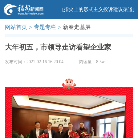
[指尖上的形式主义投诉建议渠道]
网站首页
>
专题专栏
>
新春走基层
首页
新闻
社会
民生
法治
产业
教育
科普
旅游
文化
美食
办事
廉政
印象
大年初五，市领导走访看望企业家
发布时间：2021-02-16 16:20:04
阅读量：8.5w