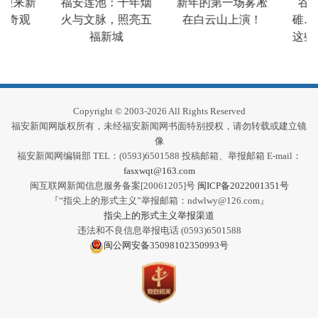
迎来新
福安莲池：千年烟
新年的第一场雾凇
谷砻
雪奇观
火与文脉，照亮五
在白云山上演！
碓…
福新城
这些
Copyright © 2003-2026 All Rights Reserved
福安新闻网版权所有，未经福安新闻网书面特别授权，请勿转载或建立镜
像
福安新闻网编辑部 TEL：(0593)6501588 投稿邮箱、举报邮箱 E-mail：
fasxwqt@163.com
闽互联网新闻信息服务备案[20061205]号
闽ICP备2022001351号
『“指尖上的形式主义”举报邮箱：ndwlwy@126.com』
指尖上的形式主义举报渠道
违法和不良信息举报电话 (0593)6501588
闽公网安备35098102350993号