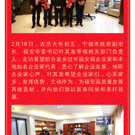
2月16日，农历大年初五，宁德市政府副市
长、福安市委书记叶其发带领相关部门负责
人，走访看望部分返乡过年福安籍企业家和本
地知名企业家代表，悉心了解企业发展、倾听
企业家心声。
叶其发希望企业家们，心系家
乡，发挥优势，主动作为，为福安高质量发展
再做贡献，并
向他们致以新春问候和美好祝
愿。