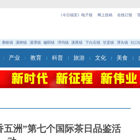
《今日福安》电子报
网上投稿
在线订报
赛岐镇
溪柄镇
溪潭镇
穆阳镇
湾坞镇
溪尾镇
下白石镇
甘棠镇
潭头镇
社口
产业
教育
科普
旅游
文化
美食
香五洲”第七个国际茶日品鉴活