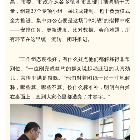
高，市委、市政府从各乡镇和市直部门抽调精干力
量，组建
37
个专项小组，采取成建制、包干负责模式
全力推进。集中办公点便是这场“冲刺战”的指挥中枢
——安排任务、更新进度、比对数据、会商难题，所
有环节在这里统一流转、闭环推进。
“工作组态度很好，有什么疑点他们都解释得非常
到位。”一位刚完成签约的群众说起动迁组的认真劲
儿，言语里满是感慨。“他们对着图纸一尺一寸地解
释，哪些算、哪些不算、按什么标准补，明明白白摊
在桌面上，直到大家心里都透亮了才签字。”