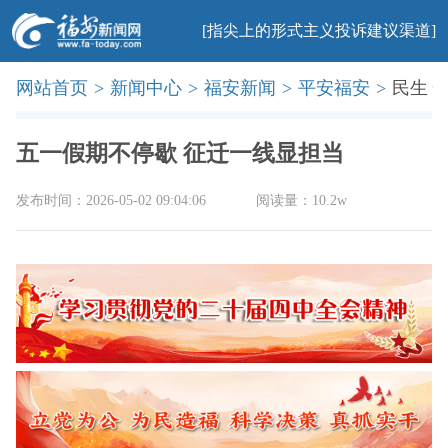
[指尖上的形式主义投诉建议渠道]
网站首页
>
新闻中心
>
福安新闻
>
平安福安
>
民生
首页
新闻
社会
民生
法治
产业
教育
科普
旅游
文化
美食
办事
廉政
印象
五一假期不停歇 征迁一线显担当
发布时间：2026-05-02 09:04:06
阅读量：10.2w