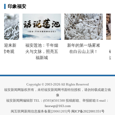
印象福安
山迎来新
福安莲池：千年烟
新年的第一场雾凇
谷
雪奇观
火与文脉，照亮五
在白云山上演！
碓…
福新城
这些
Copyright © 2003-2026 All Rights Reserved
福安新闻网版权所有，未经福安新闻网书面特别授权，请勿转载或建立镜
像
福安新闻网编辑部 TEL：(0593)6501588 投稿邮箱、举报邮箱 E-mail：
fasxwqt@163.com
闽互联网新闻信息服务备案[20061205]号
闽ICP备2022001351号