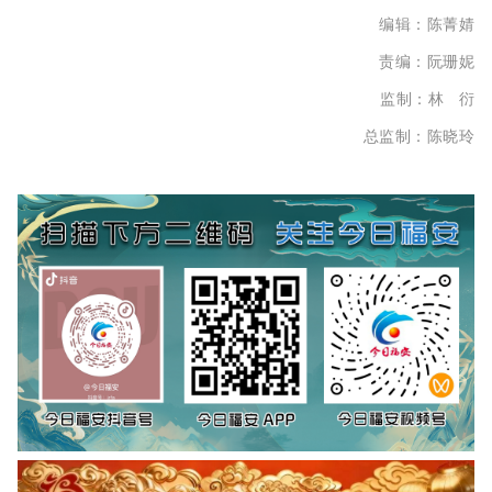
编辑：
陈菁
婧
责编：阮珊妮
监制：林 衍
总监制：陈晓玲