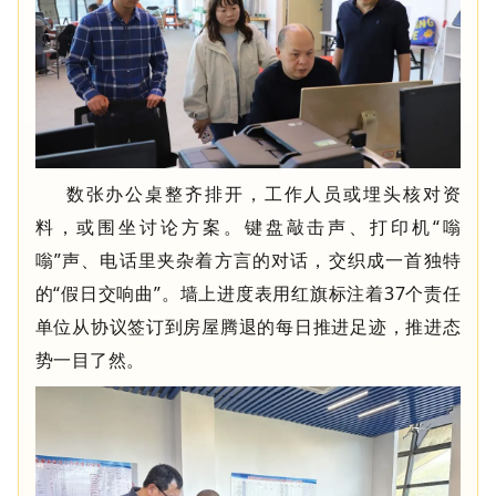
数张办公桌整齐排开，工作人员或埋头核对资
料，或围坐讨论方案。键盘敲击声、打印机“嗡
嗡”声、电话里夹杂着方言的对话，交织成一首独特
的“假日交响曲”。墙上进度表用红旗标注着
37
个责任
单位从协议签订到房屋腾退的每日推进足迹，推进态
势一目了然。