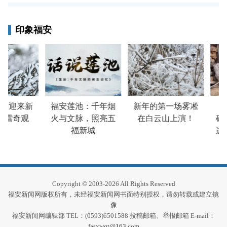
印象福安
山迎来新
福安莲池：千年烟
新年的第一场雾凇
谷
冰雪奇观
火与文脉，照亮五
在白云山上演！
碓
福新城
这
Copyright © 2003-2026 All Rights Reserved
福安新闻网版权所有，未经福安新闻网书面特别授权，请勿转载或建立镜
像
福安新闻网编辑部 TEL：(0593)6501588 投稿邮箱、举报邮箱 E-mail：
fasxwqt@163.com