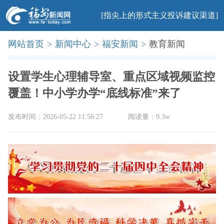
[指尖上的形式主义投诉建议渠道]
网站首页
>
新闻中心
>
福安新闻
>
教育新闻
首页
新闻
社会
民生
法治
产业
教育
科普
旅游
文化
美食
办事
廉政
印象
设置学生心理辅导室、重点区域视频监控
覆盖！中小学办学“底线标准”来了
发布时间：2026-05-22 11:56:27
阅读量：9.3w