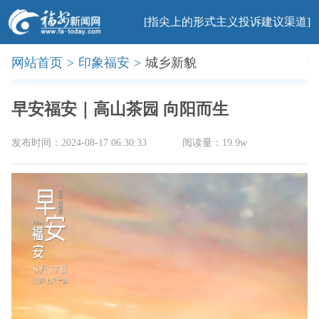
[指尖上的形式主义投诉建议渠道]
网站首页
>
印象福安
>
城乡新貌
首页
新闻
社会
民生
法治
产业
教育
科普
旅游
文化
美食
办事
廉政
印象
早安福安｜高山茶园 向阳而生
发布时间：2024-08-17 06:30:33
阅读量：19.9w