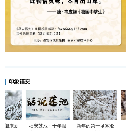
印象福安
山迎来新
福安莲池：千年烟
新年的第一场雾凇
谷