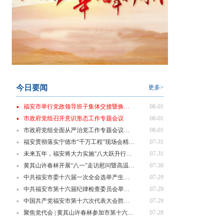
今日要闻
更多>
福安市举行党政领导班子集体交接暨换届履新“第一课”
08-01
市政府党组召开意识形态工作专题会议
08-01
市政府党组全面从严治党工作专题会议召开
08-01
福安贯彻落实宁德市“千万工程”现场会精神 部署乡村振兴重点工作
07-31
未来五年，福安将大力实施“八大跃升行动”！
07-31
黄其山许春林开展“八一”走访慰问暨高温一线劳动者慰问活动
07-30
中共福安市委十六届一次全会选举产生新一届市委领导班子
07-29
中共福安市第十六届纪律检查委员会举行第一次全体会议
07-29
中国共产党福安市第十六次代表大会胜利闭幕
07-29
聚焦党代会 | 黄其山许春林参加市第十六次党代会代表团分组讨论
07-28