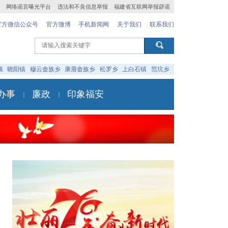
网络谣言曝光平台
违法和不良信息举报
福建省互联网举报辟谣
官方微信公众号
官方微博
手机新闻网
关于我们
联系我们
镇
晓阳镇
穆云畲族乡
康厝畲族乡
松罗乡
上白石镇
范坑乡
办事
廉政
印象福安