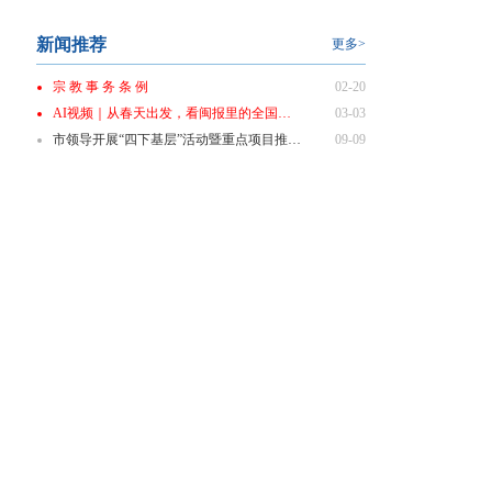
新闻推荐
更多>
宗 教 事 务 条 例
02-20
AI视频｜从春天出发，看闽报里的全国两会
03-03
市领导开展“四下基层”活动暨重点项目推进会商会
09-09