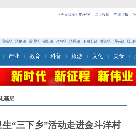
《今日福安》电子报
网上投稿
在线订报
赛岐镇
溪柄镇
溪潭镇
穆阳镇
湾坞镇
溪尾镇
下白石镇
甘棠镇
潭头镇
社口
产业
教育
科普
旅游
文化
美食
走基层
卫生“三下乡”活动走进金斗洋村