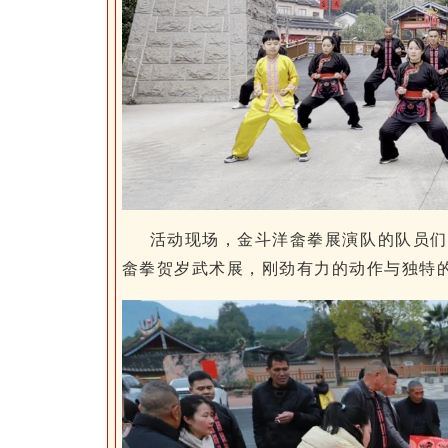
活动现场，金斗洋畲拳展演队的队员们
畲拳贺岁武术展，刚劲有力的动作与独特