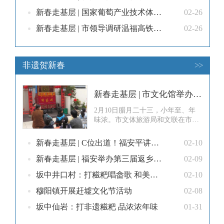
新春走基层 | 国家葡萄产业技术体系专家送技惠农助春耕
02-26
新春走基层 | 市领导调研温福高铁（福安段）项目复工复产情况
02-26
非遗贺新春
>>
新春走基层 | 市文化馆举办“非遗过小年”趣味体验活动
2月10日腊月二十三，小年至、年
味浓。市文体旅游局和文联在市文
化馆举办“非遗过小年”趣味体验活
动，吸引众多亲子家庭参与，以闯
新春走基层 | C位出道！福安平讲戏唱响乡村新春
02-10
关集章的欢乐形式，解锁拓印、布
袋戏、写福字、剪纸、糖画等非遗
新春走基层 | 福安举办第三届返乡大学生音乐会
02-09
体验项目，沉浸式感受福安过小年
坂中井口村：打糍粑唱畲歌 和美畲寨年味浓
02-10
的传统习俗和浓厚氛围。市实验中
学学生 余杭霏：在今天的非遗活动
穆阳镇开展赶墟文化节活动
02-08
中，
坂中仙岩：打非遗糍粑 品浓浓年味
01-31