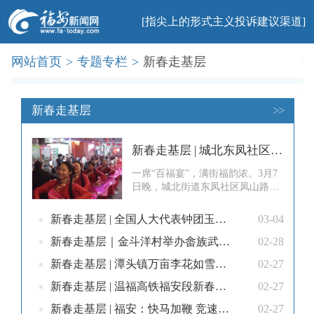
[指尖上的形式主义投诉建议渠道]
网站首页
>
专题专栏
>
新春走基层
首页
新闻
社会
民生
法治
产业
教育
科普
旅游
文化
美食
办事
廉政
印象
新春走基层
>>
新春走基层 | 城北东凤社区：烟火同欢“百福宴” 民俗传情睦邻里
一席“百福宴”，满街福韵浓。3月7
日晚，城北街道东凤社区凤山路灯
火璀璨、鼓乐喧天，近百桌宴席沿
路铺开，氤氲的烟火气萦绕街巷，
新春走基层 | 全国人大代表钟团玉：以武兴村传畲韵 履职为民赴盛会
03-04
上千名社区居民欢聚一堂，在欢声
笑语中推杯换盏，乐享邻里温情。
新春走基层｜金斗洋村举办畲族武术非遗展演
02-28
据了解，东凤社区“百福宴”已举办
新春走基层 | 潭头镇万亩李花如雪盛放
02-27
多年，是该社区传承“福文化”民
俗，凝聚近邻共治合力的特色活动
新春走基层 | 温福高铁福安段新春建设掀热潮
02-27
之一
新春走基层 | 福安：快马加鞭 竞速争春
02-27