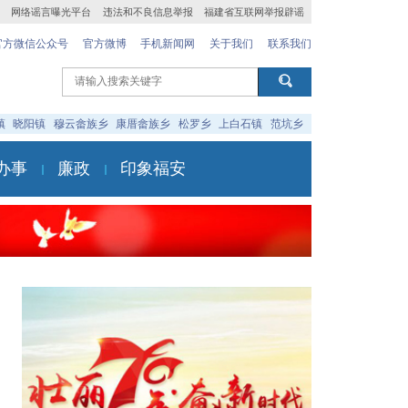
网络谣言曝光平台
违法和不良信息举报
福建省互联网举报辟谣
官方微信公众号
官方微博
手机新闻网
关于我们
联系我们
镇
晓阳镇
穆云畲族乡
康厝畲族乡
松罗乡
上白石镇
范坑乡
办事
廉政
印象福安