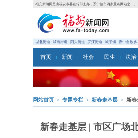
福安新闻网是由福安市委宣传部主办，系宁德市四家重点网站之一。
城北街道
城南街道
阳头街道
罗江街道
城阳镇
坂中畲族乡
首页
新闻
社会
民生
法治
网站首页
>
专题专栏
>
新春走基层
>
新春
新春走基层 | 市区广