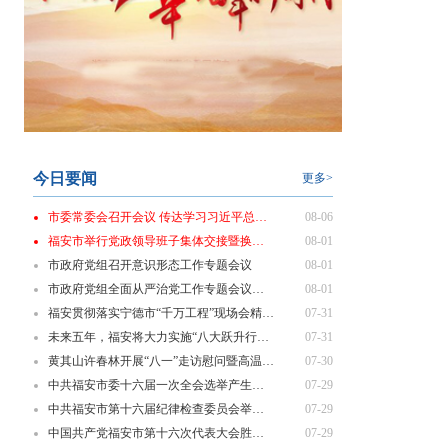
今日要闻
更多>
市委常委会召开会议 传达学习习近平总书记近期重要讲话精神
08-06
福安市举行党政领导班子集体交接暨换届履新“第一课”
08-01
市政府党组召开意识形态工作专题会议
08-01
市政府党组全面从严治党工作专题会议召开
08-01
福安贯彻落实宁德市“千万工程”现场会精神 部署乡村振兴重点工作
07-31
未来五年，福安将大力实施“八大跃升行动”！
07-31
黄其山许春林开展“八一”走访慰问暨高温一线劳动者慰问活动
07-30
中共福安市委十六届一次全会选举产生新一届市委领导班子
07-29
中共福安市第十六届纪律检查委员会举行第一次全体会议
07-29
中国共产党福安市第十六次代表大会胜利闭幕
07-29