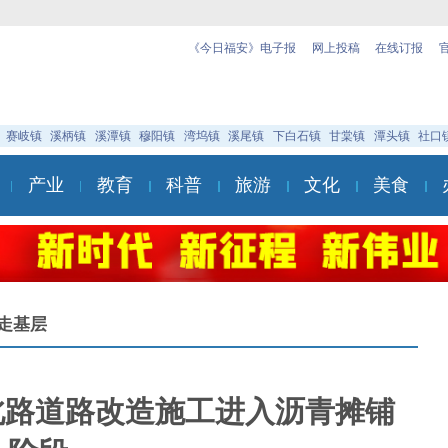
《今日福安》电子报
网上投稿
在线订报
赛岐镇
溪柄镇
溪潭镇
穆阳镇
湾坞镇
溪尾镇
下白石镇
甘棠镇
潭头镇
社口
产业
教育
科普
旅游
文化
美食
走基层
场北路道路改造施工进入沥青摊铺