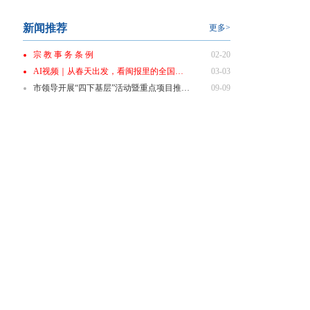
新闻推荐
更多>
宗 教 事 务 条 例
02-20
AI视频｜从春天出发，看闽报里的全国两会
03-03
市领导开展“四下基层”活动暨重点项目推进会商会
09-09