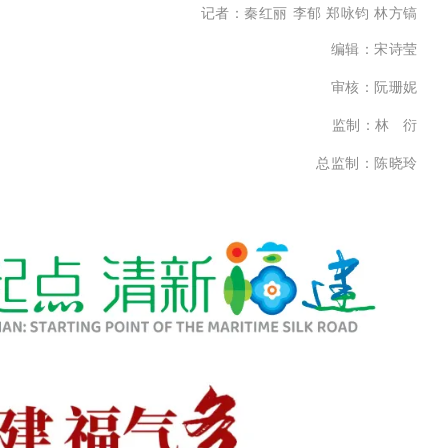
记者：秦红丽 李郁 郑咏钧 林方镐
编辑：宋诗莹
审核：阮珊妮
监制：林 衍
总监制：陈晓玲