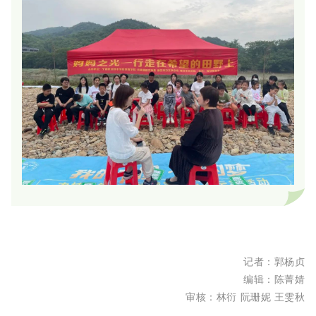
记者：郭杨贞
编辑：陈菁婧
审核：林衍
阮珊妮
王雯秋