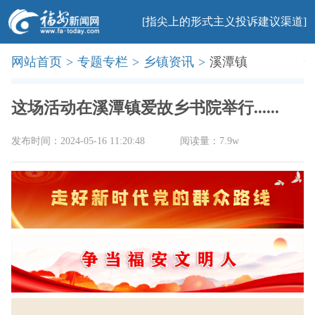
[指尖上的形式主义投诉建议渠道]
网站首页
>
专题专栏
>
乡镇资讯
>
溪潭镇
首页
新闻
社会
民生
法治
产业
教育
科普
旅游
文化
美食
办事
廉政
印象
这场活动在溪潭镇爱故乡书院举行......
发布时间：2024-05-16 11:20:48
阅读量：7.9w