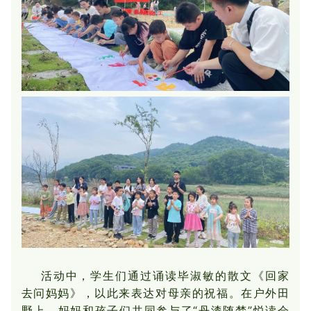
活动中，学生们通过诵读毕淑敏的散文《回家
去问妈妈》，以此来表达对母亲的祝福。在户外田
野上，妈妈和孩子们共同参与了“丹漆随梦”悦读会