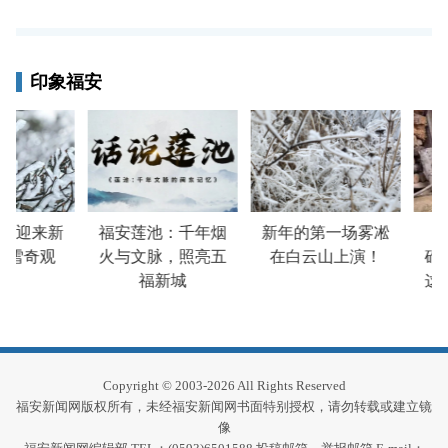
印象福安
山迎来新
福安莲池：千年烟
新年的第一场雾凇
谷
雪奇观
火与文脉，照亮五
在白云山上演！
碓
福新城
这
Copyright © 2003-2026 All Rights Reserved
福安新闻网版权所有，未经福安新闻网书面特别授权，请勿转载或建立镜
像