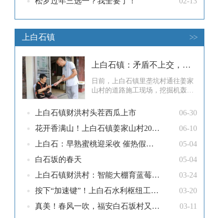
松罗过年三选一？我全要了！
02-13
上白石镇
>>
上白石镇：矛盾不上交，服务送上门
日前，上白石镇里垄坑村通往姜家
山村的道路施工现场，挖掘机轰鸣
声重新响起，新路基一天天向前延
伸。然而不久前，这条路因新旧道
上白石镇财洪村头茬西瓜上市
06-30
路衔接问题产生分歧，施工一度受
阻。镇综治中心得知情况后，主动
花开香满山！上白石镇姜家山村200亩黄栀子进入盛花期
06-10
介入、靠前协调，将双方当事人请
上白石：早熟蜜桃迎采收 催热假日乡村游
05-04
到一起，讲情理、说法理，耐心引
导双方换位思考。几轮沟通下来，
白石坂的春天
05-04
双方放下成
上白石镇财洪村：智能大棚育蓝莓 抢鲜上市助增收
03-24
按下“加速键”！上白石水利枢纽工程移民实物指标调查复核正式启动
03-20
真美！春风一吹，福安白石坂村又一批桃花开了！
03-11