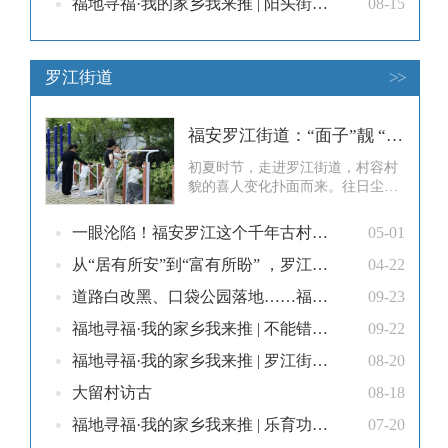
福地寻福·我的家乡我来推 | 阳头街道：垂直生长的“经济森林”——楼宇经济激活城市新动能
08-15
罗江街道
>>
福安罗江街道：“面子”靓 “里子”实 日子甜
初夏时节，走进罗江街道，村容村
貌的喜人变化扑面而来。往日尘土
飞扬的水泥路，经“白改黑”改造后
变成了平整静谧的沥青路面；昔日
一眼沦陷！福安罗江这个千年古村，跨越时空的古今对话
05-01
堆满杂物的闲置空地，如今变身绿
意盎然、设施齐全的口袋公
从“居有所安”到“富有所盼” ，罗江街道这样做
04-22
园。“罗江村近几年变化太大了！
道路白改黑、口袋公园落地……福安罗江群众赞叹，生活不比城里差！
09-23
以前这块地堆着杂物，夏天蚊虫特
别多。后来修了口袋公园，老人、
福地寻福·我的家乡我来推 | 不能错过的罗江烟火气，藏着最抚人心的家乡味
09-22
小孩傍晚都能来
福地寻福·我的家乡我来推 | 罗江街道：解密新能源电池——这条家门口的“动力链”，正在改变你我生活！
08-20
大留村访古
08-18
福地寻福·我的家乡我来推 | 乐育功深张如翰：闽东近代教育的拓荒人
07-20