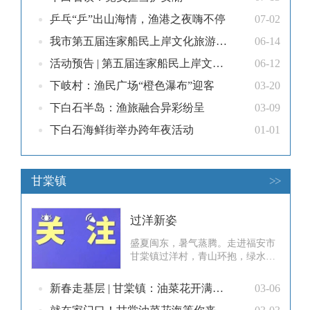
记录下这难得一见的场景。据了
解，这已是中华白海豚多次出现在
乒乓“乒”出山海情，渔港之夜嗨不停
07-02
福安海域。近年来，福安持续开展
我市第五届连家船民上岸文化旅游宣传活动（下白石镇下岐村分会场）启幕
06-14
海洋环境综合整治行动，用新型环
保塑胶渔排全面取代传统泡沫、木
活动预告 | 第五届连家船民上岸文化旅游宣传活动（下岐村分会场），等您一“岐”来！
06-12
质渔排
下岐村：渔民广场“橙色瀑布”迎客
03-20
下白石半岛：渔旅融合异彩纷呈
03-09
下白石海鲜街举办跨年夜活动
01-01
甘棠镇
>>
过洋新姿
盛夏闽东，暑气蒸腾。走进福安市
甘棠镇过洋村，青山环抱，绿水绕
行。近年来，过洋村干部群众牢记
嘱托、感恩奋进，在产业发展道路
新春走基层 | 甘棠镇：油菜花开满地黄 春日美景引客来
03-06
上奋力作为，一幅乡村振兴的美丽
画卷正徐徐铺展。过洋村的致富故