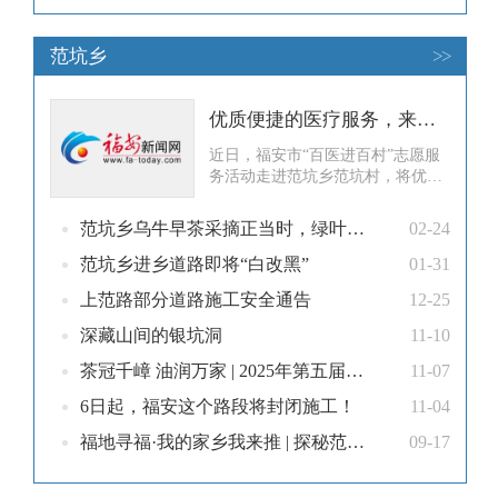
范坑乡
>>
优质便捷的医疗服务，来到福安范坑群众家门口！
近日，福安市“百医进百村”志愿服
务活动走进范坑乡范坑村，将优质
便捷的医疗服务送到山区群众家门
口，切实解决乡村群众就医难题。
范坑乡乌牛早茶采摘正当时，绿叶蝶变“黄金叶”
02-24
范坑村位于福安北部高海拔偏远山
区，村民外出就医、复诊十分困
范坑乡进乡道路即将“白改黑”
01-31
难。村内高龄老人、慢性病患者数
上范路部分道路施工安全通告
12-25
量较多，基层群众健康服务需求十
分迫切。本次义诊为村民提供血压
深藏山间的银坑洞
11-10
血糖测量、
茶冠千嶂 油润万家 | 2025年第五届福安(范坑)油茶文化活动精彩倒计时！
11-07
6日起，福安这个路段将封闭施工！
11-04
福地寻福·我的家乡我来推 | 探秘范坑乡米糕：从米浆到热汤，藏着最质朴的烟火香
09-17