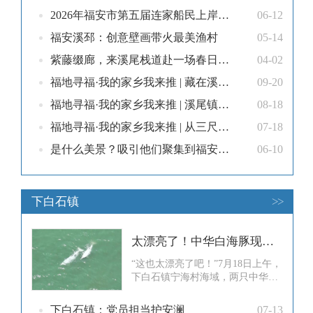
心、情系情，沉浸式感受连家船民
2026年福安市第五届连家船民上岸文化旅游宣传活动来啦，6月15日，地点就在......
06-12
从“风雨漂泊”到“岸上扎根”的奋斗
历程，共享上岸喜悦。福建省乡村
福安溪邳：创意壁画带火最美渔村
05-14
振兴研究会常务副会长、福安乡村
紫藤缀廊，来溪尾栈道赴一场春日限定的紫色浪漫之约
04-02
振兴研究院院长王胜熙，福建省乡
村振兴促进会副会长、福建省住建
福地寻福·我的家乡我来推 | 藏在溪尾镇的 “海味顶流”！一口鲜到心尖的海蛎吃法，本地人都私藏
09-20
厅原党
福地寻福·我的家乡我来推 | 溪尾镇：海产养殖“养”出致富路，这些海产藏着“黄金密码”
08-18
福地寻福·我的家乡我来推 | 从三尺讲台到养老一线：溪尾镇乡贤沈乃乐的跨界奉献历程
07-18
是什么美景？吸引他们聚集到福安溪尾林江村……
06-10
下白石镇
>>
太漂亮了！中华白海豚现身福安下白石海域
“这也太漂亮了吧！”7月18日上午，
下白石镇宁海村海域，两只中华白
海豚追逐嬉戏，不时跃出海面。周
围群众惊喜不已，纷纷掏出手机，
下白石镇：党员担当护安澜
07-13