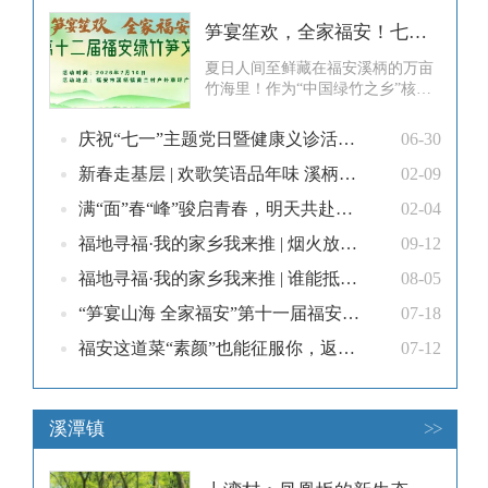
笋宴笙欢，全家福安！七月赴一场福安笋宴，卧万亩竹海星空
夏日人间至鲜藏在福安溪柄的万亩
竹海里！作为“中国绿竹之乡”核心
产区溪柄镇黄兰村绿笋是闽东专属
的时令限定美味第十二届福安绿竹
庆祝“七一”主题党日暨健康义诊活动走进溪柄镇斗面村
06-30
笋文化旅游季7月10日将在福安市
溪柄镇黄兰村隆重开幕！！！承包
新春走基层 | 欢歌笑语品年味 溪柄镇举办“村晚”活动
02-09
你一整个夏天的清甜～竹海狂欢精
满“面”春“峰”骏启青春，明天共赴溪柄村晚之约！
02-04
彩抢先看竹海纳凉、亲子挖笋、溪
边戏水沉浸式拥抱山野清风！笋王
福地寻福·我的家乡我来推 | 烟火放映厅开播！“舌尖菜单”已码好，你最pick哪一道？
09-12
争霸、
福地寻福·我的家乡我来推 | 谁能抵挡？《绿竹笋漂流记》——从晨雾缱绻到烟火璀璨的治愈日常！
08-05
“笋宴山海 全家福安”第十一届福安绿竹笋文化旅游季启动
07-18
福安这道菜“素颜”也能征服你，返璞归真最动人！
07-12
溪潭镇
>>