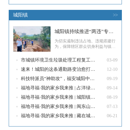
城阳镇
>>
城阳镇持续推进“两违”专项整治
为切实遏制违法占地、违规搭建行
为，保障辖区群众切身利益与镇村
公共安全，近期城阳镇紧盯违建点
位、靶向精准施策，联合城管、综
市城镇环境卫生垃圾处理工程复工提速 力争十月份投用
03-09
合执法大队多点发力开展“两违”专
项整治行动，依法拆除2处违法建
速来！城阳的这条通勤路变治愈打卡地
12-10
设，共计拆除面积150多平方米，
科技特派员“神助攻”，福安城阳中稻丰收有戏啦！
09-19
以实打实的整治成效持续优化镇村
人居环境。依法拆除排洪渠违规水
福地寻福·我的家乡我来推 | 占洋绿竹笋：一口鲜脆，福安人的“白月光”
09-14
泥构筑
福地寻福·我的家乡我来推 | 城阳镇：小电机转动大世界，产业引擎轰鸣致富之路！
08-19
福地寻福·我的家乡我来推 | 闽东山坳飞向世界舞台的城阳骄子——陈茂春
07-13
福地寻福·我的家乡我来推 | 藏在城阳深山里的世外桃源——棕树山
06-21