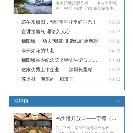
◉正在连接服务器……◉地图加载
中：中国·福建·宁德·穆阳◉版本提
示：气温约25-33℃｜夏日版本已更
新！亲爱的玩家，您好！您已成功
端午来穆阳，“粽”享毕业季好时光！
06-19
接入了「地球online」镇坪服务
器。千年古镇夏日限定版本已更
宣讲接地气 理论入人心
05-23
新，地图正在为你缓缓展开——青
穆阳镇：“功夫”赋能 非遗线面焕新彩
04-30
溪绕古镇，古巷藏油纸，桃香漫山
野，美食抚人心。当前正处于夏
伞开如花的街巷
04-20
穆阳镇举办纪念陈文翰先生诞辰140周年座谈会
04-04
这家优秀上市企业——深圳长盈精密，要在穆阳扎根啦！
03-29
苏堤村，闽东的一颗璞玉
03-12
湾坞镇
>>
福州港开放日——宁德（湾坞）专场活动举行
7月17日，第3个福州港开放日——