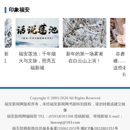
印象福安
来新
福安莲池：千年烟
新年的第一场雾凇
谷砻、
观
火与文脉，照亮五
在白云山上演！
碓……福
福新城
这些老物
印象
Copyright © 2003-2026 All Rights Reserved
福安新闻网版权所有，未经福安新闻网书面特别授权，请勿转载或建立镜
像
福安新闻网编辑部 TEL：(0593)6501588 投稿邮箱、举报邮箱 E-mail：
fasxwqt@163.com
闽互联网新闻信息服务备案[20061205]号
闽ICP备2022001351号