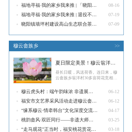
福地寻福·我的家乡我来推 | 「晓阳晚熟葡萄」杀疯了！8月底才熟的“葡萄刺客”，甜到心巴上！
08-16
福地寻福·我的家乡我来推 | 退役不褪色！戴瑞奇多面的赤子人生
07-19
晓阳镇墙坪村建设高山生态联合茶厂 解决茶叶就地加工难题
07-09
穆云畲族乡
>>
夏日限定美景！穆云翁洋的荷花全开了！
昼长日暖，风送荷香。连日来，穆
云畲族乡翁洋村30多亩荷花竞相绽
放。连片碧叶铺满田间，粉荷亭亭
而立，清风裹挟淡淡荷香，花间青
穆云虎头村：端午韵味浓 非遗展风采
06-12
石步道蜿蜒延伸，仿古石桥、荷花
主题彩绘墙与满池繁花相映成趣，
福安市文艺界采风活动走进穆云畲族乡里楼村
06-12
不少市民游客趁着晴好天气前来赏
“缘系穆云·情牵韩台”文化深度交流活动在穆云乡举行
04-17
花、拍照打卡，尽享悠然惬意的乡
村夏日风光。市民陈彬彬：带孩子
桃韵畲风·双匠同行——非遗大师走进福安桃乡
03-25
来这边玩
“走马观花”正当时，福安桃花赏花攻略来啦！
03-18