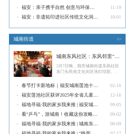
福安：亲子携手自然 创意与环保同行
11-19
福安：非遗拓印进社区传统文化润童心
10-01
城南街道
>>
城南东风社区：东风邻里“百福宴” 欢聚一堂话温情
3月7日晚，我市城南街道东风社区
东门头民俗文化街区张灯结彩、暖
意融融，两千多名社区居民、群众
及商户欢聚一堂，共享传统“百福
春节打卡新地标｜福安城南莲池十六个宝藏拍照点大公开！随手一拍就是大片
02-16
宴”，共叙邻里情谊。活动当天，
街区沿线搭设起排排圆桌，居民们
福安莲池社区获评2025年全省儿童友好社区
12-16
携家带口围坐一堂，热气腾腾的福
福地寻福·我的家乡我来推 | 福安城南的烟火气，从这一口小吃开始
09-05
安特色家常菜、传统风味佳肴依次
上桌，大家举杯互道祝福、闲话家
看“乒乓”，游城南！收藏这份攻略！一键解锁城南的活力与古韵→
09-02
常里短，
福地寻福·我的家乡我来推 | 城南东门头，承包了福安人一生的喜事
08-09
福地寻福·我的家乡我来推 | “铁面青天”郭文周：从城南莲池走出的廉吏典范
07-17