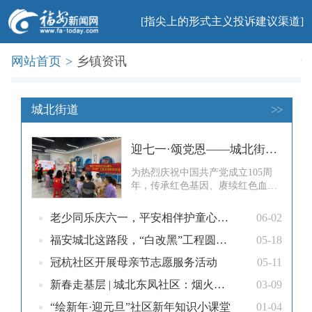
[指尖上的形式主义投诉建议渠道]
网站首页
>
乡镇资讯
首页
新闻
社会
民生
法治
产业
教育
科普
旅游
文化
美食
办事
廉政
印象
城北街道
>>
迎七一·颂党恩——城北街道前进社区红色主题教育活动圆满举行
为热烈庆祝中国共产党成立105周
年，传承红色基因、赓续红色血
脉，厚植辖区党员与青少年爱党爱
国的真挚情怀。7月1日上午，由共
老少同乐庆六一，平安相伴护童心——冠杭社区举办六一主题活动
06-02
青团福安市委、福安市青少年宫、
城北街道前进社区党委及居委主
福安城北这路段，“白改黑”工程圆满竣工
05-18
办，前进社区新时代文明实践站、
冠杭社区开展母亲节志愿服务活动
05-11
山海青年艺术团承办的“迎七一·颂
党恩”红色主题教育活动在前进社
新春走基层 | 城北东凤社区：烟火同欢“百福宴” 民俗传情睦邻里
03-09
区顺利开
“绘新年·迎元旦”社区新年知识小课堂
01-04