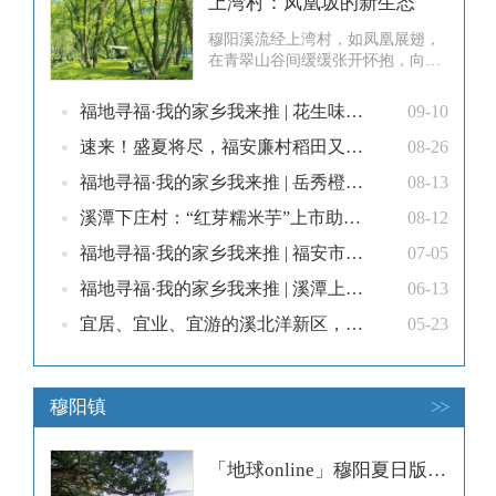
上湾村：凤凰坂的新生态
穆阳溪流经上湾村，如凤凰展翅，
在青翠山谷间缓缓张开怀抱，向东
奔涌，与富春溪、茜洋溪交汇于三
江口。岸边枫杨成林，草坪绵延，
福地寻福·我的家乡我来推 | 花生味里藏着故乡
09-10
绿茵如毯。游客们在此搭起帐篷，
父母带孩子嬉戏玩耍，年轻人结伴
速来！盛夏将尽，福安廉村稻田又悄悄火了！
08-26
烧烤，欢声笑语伴着缕缕炊烟，在
福地寻福·我的家乡我来推 | 岳秀橙香，甜润富乡！
08-13
山光水色间轻轻回荡。一、从养牛
场到网红露营地“以前这片树林里
溪潭下庄村：“红芽糯米芋”上市助农增收
08-12
长满杂草，
福地寻福·我的家乡我来推 | 福安市溪潭镇：乡贤领航，文化兴乡
07-05
福地寻福·我的家乡我来推 | 溪潭上湾：打卡天堂
06-13
宜居、宜业、宜游的溪北洋新区，正以开放的姿态迎接八方来客~
05-23
穆阳镇
>>
「地球online」穆阳夏日版本已更新，各位玩家快快上线吧！