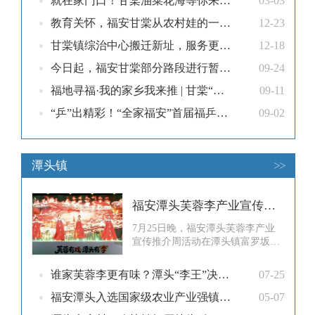
就在家门口！甘棠油菜花海等你来拍拍拍~
03-03
事，要从一串串晶莹饱满的葡萄说
教育关怀，福安甘棠从农村娃的一餐热饭做起
12-23
起。20世纪80年代，村里在当地民
宗部门的帮助下开始种植葡萄，成
甘棠镇综治中心搬迁新址，服务更便民！
12-18
为宁德
今日起，福安甘棠部分路段进行暂时封闭施工！
09-24
福地寻福·我的家乡我来推 | 甘棠“红美人”：一口爆汁的甜蜜，乡村振兴的“黄金果”
09-11
“乒”出精彩！“全家福安”首届福乒赛甘棠站选拔赛火热开赛
09-02
潭头镇
>>
福安潭头芙蓉李产业宣传推介周启动
7月25日晚，福安潭头芙蓉李产业
宣传推介周活动在潭头镇富罗坂村
举办，活动以“芙蓉有戏・潭头
有‘李’”为主题，通过文艺展演、颁
谁家芙蓉李更有味？潭头“李王”决出！
07-25
奖授牌、趣味互动、电商分享等形
式，全方位展现芙蓉李特色产业的
福安潭头入选国家级农业产业强镇项目立项名单
05-07
丰硕成果，助力乡村振兴。市领导