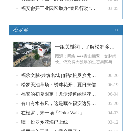
福安畲开工业园区举办“春风行动”招聘会
03-05
松罗乡
>>
一组关键词，了解松罗乡后洋村蜕变
图源：网络 ●●●青山拥翠，文脉绵
长。依托得天独厚的生态禀赋与深
厚的畲族、知青人文底蕴，近年
来，松罗乡后洋村锚定“生态宜
福承文脉·共筑名城 | 解锁松罗乡尤沃村“颜值”提升招数
06-26
居、乡风和美”建设目标，接续发
力、久久为功，昔日畲村旧貌蝶变
松罗天池草场：绣球花开，夏日来信
06-19
新颜，勾勒出新时代和美乡村动人
福安的初夏限定！尤沃漫道绣球花盛放
06-04
画卷。[ 循着关键词]—— 一起来感
受畲村发展的变化 ——关键词.0
有山有水有风，这是藏在福安边界的“森系小村”
05-20
在松罗，来一场「Color Walk」
04-03
嘿！松罗乡花海已上线
03-12