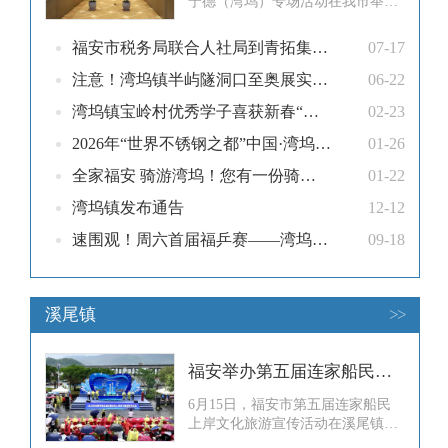
宁德（湾坞）专场活动在我市举
行。本次活动由福建省福州港口发
展中心、福安市人民政府主办，
福安市税务局联合人社局到青拓集团开展社保政策宣传
07-17
以“好运福港港产共融”为主题，汇
聚政企研多方力量，共商港产城深
注意！湾坞镇半屿隧洞口至奥展实业路口段道路施工期间将实施交通管制
06-22
度融合路径，凝聚高质量发展共
湾坞镇宝岭村优秀学子喜获新春“教育红包”
02-23
识。福建省福州港口发展中心党委
书记、主任余贤顺，福安市人民政
2026年“世界不锈钢之都”中国·湾坞自行车骑游活动举行
01-26
府党组成员
全家福安 骑游湾坞！您有一份骑游活动预告待查收！
01-22
湾坞镇发布通告
12-12
速围观！周六首届福乒赛——湾坞半岛谁最“钢”争霸赛即将上演！
09-18
溪尾镇
>>
福安举办第五届连家船民上岸文化旅游宣传活动
6月15日，福安市第五届连家船民
上岸文化旅游宣传活动在溪尾镇溪
邳村举办。大家同连家船民心连