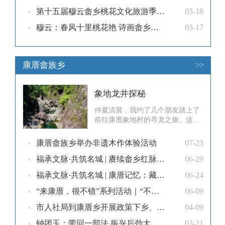
第十五届穆云畲乡桃花文化旅游季启动
03-18
穆云：春风十里桃花艳 诗画畲乡客如潮
03-17
康厝畲族乡
>>
象地龙井探秘
仲夏清晨，我约了几个朋友踏上了
前往康厝象地村的寻龙之旅。这个
藏在福安西部群山深处的古村
因“养牛生象”传说而得名，更因神
康厝畲族乡举办非遗木作体验活动
07-23
秘的龙井而蒙上了一层奇幻色彩。
从福安市区出发，沿G353国道行驶
福承文脉·共筑名城 | 赓续畲乡红脉，践行使命担当
06-29
约半个多小时，便来到了福安与周
福承文脉·共筑名城 | 康厝记忆：藏在山风里的畲乡密码
06-24
宁的交界处。在闽东水电站初处分
岔，按照路标的指引向左转入一条
“来康厝，很不错”系列活动｜“不错”地标等你来！
06-09
水泥小路
市人社局到康厝乡开展政策下乡、服务上门活动
04-09
钟团玉：带回一部法 振兴后劲大
03-21