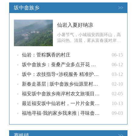
坂中畲族乡
>>
仙岩入夏好纳凉
小暑节气，小城福安四面环山，高
温闷热。清晨，雾从富春溪对岸的
仙岫山缓缓升起，笼着半山腰的仙
岩畲村若隐若现，恍若仙境一般，
仙岩：菅粽飘香的村庄
06-15
让人忍不住驱车直往仙岫山而去。
仙岫山海拔600多米，又因这里近
坂中畲族乡：蚕桑产业多点开花 联村共富提质增效
06-12
郊的缘故，成为许多市民夏日避暑
坂中：农技指导+涉税服务 精准护航春耕
03-12
胜地。一上福穆公路，便是一头扎
进了绿的怀抱。花木的幽香、泥土
新春走基层 | 坂中畲族乡仙源里村举办传统年食手作体验展
02-10
的芳香和
福安坂中畲族乡南岸村农文旅项目启动，春节三大新景点迎客！
02-05
最近福安坂中仙岩村，一片片金黄的稻田点缀山野……
10-13
福地寻福·我的家乡我来推 | 寻味畲乡秘境！坂中畲族乡廉岭村鹅宴+乌米饭+菅粽+糍粑，一口尝尽畲乡烟火情！
09-03
赛岐镇
>>