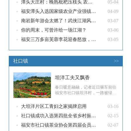
潭头大庄村：晚熟枇杷压枝头 农旅融合拓销路
05-04
詹廷平、钟高培参加。活动在开场
舞《芙蓉伞韵》中正式拉开序幕，
福安潭头入选国家级农业产业强镇项目拟立项名单
04-09
舞蹈《
南岩新年游会太燃了！武侠江湖风沉浸式解锁乡村年味
03-07
你的周末，可曾许给一场江湖？
03-06
福安三万多亩芙蓉李花迎春怒放，游人如织......
03-05
社口镇
>>
坦洋工夫又飘香
春日暖意融融，记者近日驱车前往
福安市社口镇坦洋村，一路被绿意
与茶香包裹。抵达村里，举目望
去，翠绿茶垄间，皆是茶农忙碌的
大坦洋片区工青妇之家揭牌启用
03-16
身影。早上5点，天刚蒙蒙亮，茶
农林茂清就忙开了：将30多名采茶
社口镇成功入选第四批全省乡村振兴示范乡镇创建对象名单
02-15
工送上茶山后，自己一头扎进茶叶
福安市社口镇茶业协会第四届会员大会顺利召开
02-07
加工小微园，仔细查看空调房里鲜