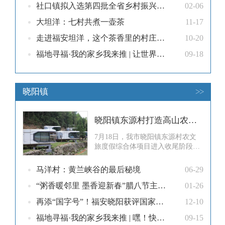
叶萎凋成色几何。“好不容易等到
社口镇拟入选第四批全省乡村振兴示范乡镇创建对象名单
02-06
持续晴好天
大坦洋：七村共煮一壶茶
11-17
走进福安坦洋，这个茶香里的村庄……
10-20
福地寻福·我的家乡我来推 | 让世界金奖茶成为每日饮品：坦洋工夫的现代化美味转型
09-18
晓阳镇
>>
晓阳镇东源村打造高山农文旅度假游
7月18日，我市晓阳镇东源村农文
旅度假综合体项目进入收尾阶段。
该项目整合田园采摘、森系露营、
星空民宿等多元业态，打造集农耕
马洋村：黄兰峡谷的最后秘境
06-29
研学、生态休闲、亲子度假、团建
旅拍等于一体的一站式乡村文旅项
“粥香暖邻里 墨香迎新春”腊八节主题活动在晓阳镇举办
01-26
目，为我市乡村振兴与农旅融合发
再添“国字号”！福安晓阳获评国家级示范单位！
12-10
展注入新动能。项目依托村庄海拔
680米、森林覆盖率83.98%的高山
福地寻福·我的家乡我来推 | 嘿！快来尝尝白云山下的农家土滋味啊
09-15