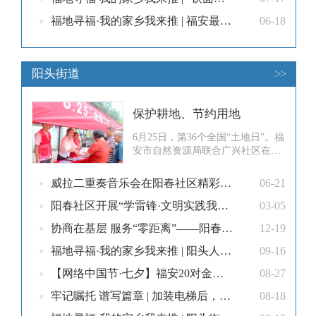
福地寻福·我的家乡我来推 | 福安最有“古”韵的街区——城南莲池，等您来走一趟！
06-18
阳头街道
>>
保护耕地、节约用地
6月25日，第36个全国“土地日”。福
安市自然资源局联合广兴社区在网
络主题公园开展共建普法宣传活
动，设立普法宣传展板，悬挂宣传
威拉二重奏音乐会在阳春社区精彩上演
06-21
标语，向群众发放宣传品、讲解土
地资源管理的法律法规，为群众答
阳春社区开展“学雷锋·文明实践我行动”志愿服务活动
03-05
疑解惑，引导全社会树立保护耕
协商在基层 服务“零距离”——阳春社区政协委员工作站架起民生“连心桥”
12-19
地、节约用地意识。此次活动发放
宣传资料500余份，解答群众咨询
福地寻福·我的家乡我来推 | 阳头人私藏！这道“姜丝焖溪鱼”从小吃到大
09-16
10
【网络中国节·七夕】福安20对金婚夫妻共度暖心佳节
08-27
牢记嘱托 谱写篇章 | 加装电梯后，福安这两个小区……
08-18