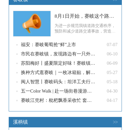
8月1日开始，赛岐这个路段启用道路交通技术监控设备！
为进一步规范我镇道路交通秩序，
预防和减少道路交通事故，营造良
好的道路交通环境，确保我镇道路
交通安全有序、畅通，根据《中华
福安：赛岐葡萄抢“鲜”上市
07-07
人民共和国道路交通安全法》和
《道路交通安全违法处理程序规
市民在赛岐镇，发现路边有一只外形奇特的鸟……
06-10
定》等相关规定，赛岐镇决定自
苏阳梅好丨盛夏限定好味！赛岐镇杨梅迎来采摘季
06-09
2026年8月1日开始，在赛岐镇祥牛
环岛至钟山西路全路段启用交通技
换种方式逛赛岐｜一枚冰箱贴，解锁小镇的可可爱爱
05-27
术监
闽人智慧丨赛岐码头：坦洋工夫行世界
05-18
五一Color Walk | 赴一场街巷漫游，解锁赛岐的缤纷调色盘
04-30
赛岐江兜村：枇杷飘香采收忙 套袋套出“黄金果”
04-17
溪柄镇
>>