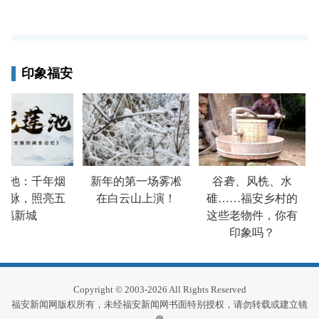
印象福安
池：千年烟
新年的第一场雾凇
谷砻、风㭠、水
今
脉，照亮五
在白云山上演！
碓……福安乡村的
一
新城
这些老物件，你有
安
印象吗？
Copyright © 2003-2026 All Rights Reserved
福安新闻网版权所有，未经福安新闻网书面特别授权，请勿转载或建立镜