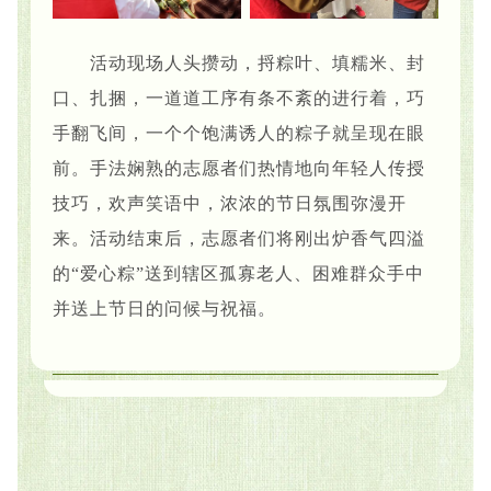
活动现场人头攒动，捋粽叶、填糯米、封
口、扎捆，一道道工序有条不紊的进行着，巧
手翻飞间，一个个饱满诱人的粽子就呈现在眼
前。手法娴熟的志愿者们热情地向年轻人传授
技巧，欢声笑语中，浓浓的节日氛围弥漫开
来。活动结束后，志愿者们将刚出炉香气四溢
的“爱心粽”送到辖区孤寡老人、困难群众手中
并送上节日的问候与祝福。