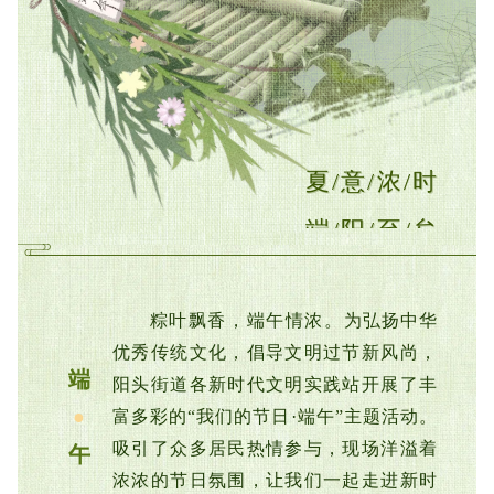
夏/意/浓/时
端/阳/至/矣
粽叶飘香，端午情浓。
为弘扬中华
优秀传统文化，倡导文明过节新风尚，
端
阳头街道各新时代文明实践站开展了丰
●
富多彩的“我们的节日·端午”主题活动。
吸引了众多居民热情参与，现场洋溢着
午
浓浓的节日氛围，
让我们一起走进新时