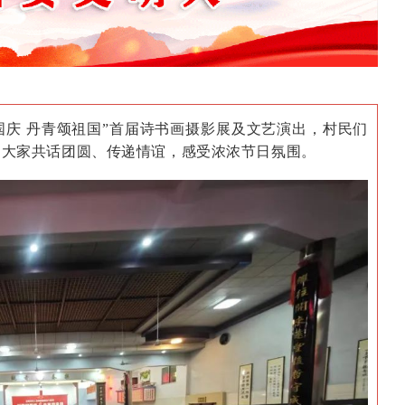
迎国庆 丹青颂祖国”首届诗书画摄影展及文艺演出，村民们
，大家共话团圆、传递情谊，感受浓浓节日氛围。