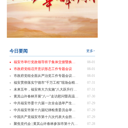
今日要闻
更多>
福安市举行党政领导班子集体交接暨换届履新“第一课”
08-01
市政府党组召开意识形态工作专题会议
08-01
市政府党组全面从严治党工作专题会议召开
08-01
福安贯彻落实宁德市“千万工程”现场会精神 部署乡村振兴重点工作
07-31
未来五年，福安将大力实施“八大跃升行动”！
07-31
黄其山许春林开展“八一”走访慰问暨高温一线劳动者慰问活动
07-30
中共福安市委十六届一次全会选举产生新一届市委领导班子
07-29
中共福安市第十六届纪律检查委员会举行第一次全体会议
07-29
中国共产党福安市第十六次代表大会胜利闭幕
07-29
聚焦党代会 | 黄其山许春林参加市第十六次党代会代表团分组讨论
07-28