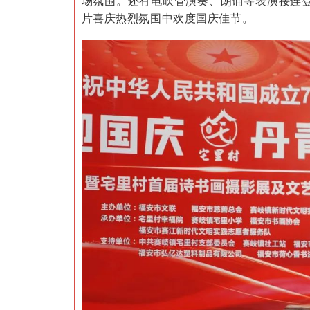
场氛围。还有电吹管演奏、朗诵等表演接连
片喜庆热烈氛围中欢度国庆佳节。