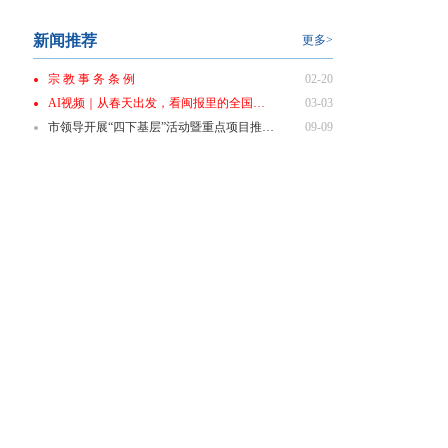
新闻推荐
更多>
宗 教 事 务 条 例
02-20
AI视频｜从春天出发，看闽报里的全国两会
03-03
市领导开展“四下基层”活动暨重点项目推进会商会
09-09