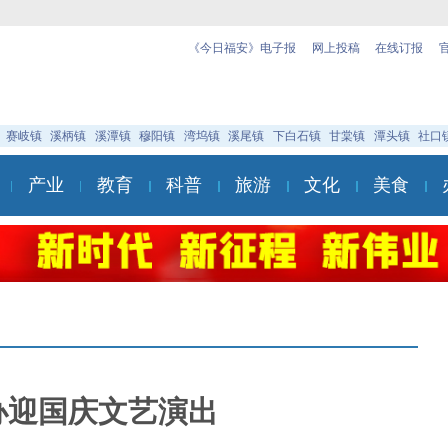
《今日福安》电子报
网上投稿
在线订报
赛岐镇
溪柄镇
溪潭镇
穆阳镇
湾坞镇
溪尾镇
下白石镇
甘棠镇
潭头镇
社口
产业
教育
科普
旅游
文化
美食
办迎国庆文艺演出