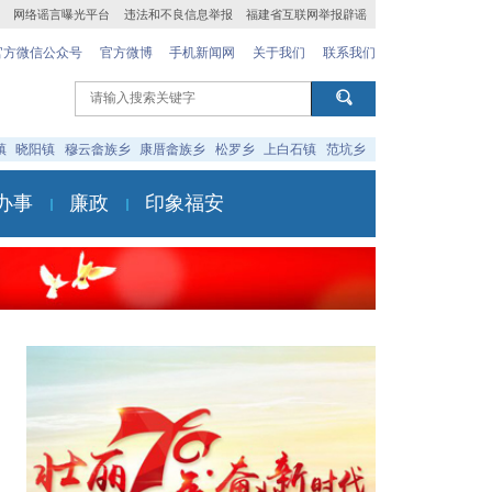
网络谣言曝光平台
违法和不良信息举报
福建省互联网举报辟谣
官方微信公众号
官方微博
手机新闻网
关于我们
联系我们
镇
晓阳镇
穆云畲族乡
康厝畲族乡
松罗乡
上白石镇
范坑乡
办事
廉政
印象福安