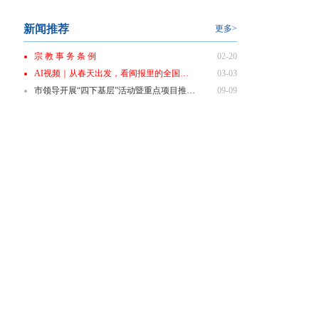
新闻推荐
更多>
宗 教 事 务 条 例
02-20
AI视频｜从春天出发，看闽报里的全国两会
03-03
市领导开展“四下基层”活动暨重点项目推进会商会
09-09