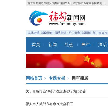
福安新闻网是由福安市委宣传部主办，系宁德市四家重点网站之一。
城北街道
城南街道
阳头街道
罗江街道
城阳镇
坂中畲族乡
首页
新闻
社会
民生
法治
网站首页
>
专题专栏
>
拥军拥属
关于开展打击“兵托”违规违法行为的公告
福安市人武部宣布命令大会召开