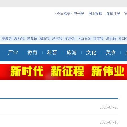
《今日福安》电子报
网上投稿
在线订报
赛岐镇
溪柄镇
溪潭镇
穆阳镇
湾坞镇
溪尾镇
下白石镇
甘棠镇
潭头镇
社口
产业
教育
科普
旅游
文化
美食
2026-07-29
2026-07-16