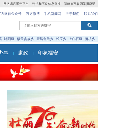
网络谣言曝光平台
违法和不良信息举报
福建省互联网举报辟谣
官方微信公众号
官方微博
手机新闻网
关于我们
联系我们
镇
晓阳镇
穆云畲族乡
康厝畲族乡
松罗乡
上白石镇
范坑乡
办事
廉政
印象福安