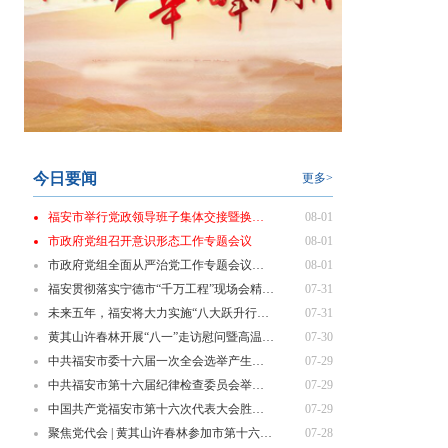
今日要闻
更多>
福安市举行党政领导班子集体交接暨换届履新“第一课”
08-01
市政府党组召开意识形态工作专题会议
08-01
市政府党组全面从严治党工作专题会议召开
08-01
福安贯彻落实宁德市“千万工程”现场会精神 部署乡村振兴重点工作
07-31
未来五年，福安将大力实施“八大跃升行动”！
07-31
黄其山许春林开展“八一”走访慰问暨高温一线劳动者慰问活动
07-30
中共福安市委十六届一次全会选举产生新一届市委领导班子
07-29
中共福安市第十六届纪律检查委员会举行第一次全体会议
07-29
中国共产党福安市第十六次代表大会胜利闭幕
07-29
聚焦党代会 | 黄其山许春林参加市第十六次党代会代表团分组讨论
07-28