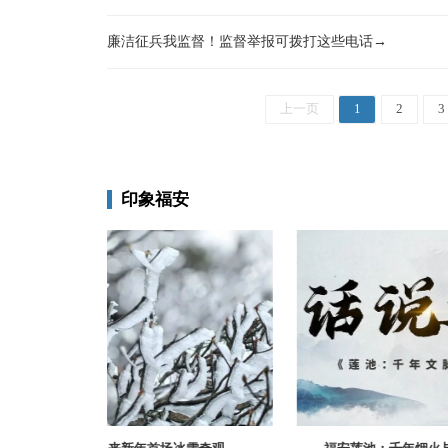
廉洁征兵我监督！监督举报可拨打这些电话→
上一页
1
2
3
印象福安